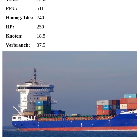
FEU:
511
Homog. 14ts:
740
RP:
250
Knoten:
18.5
Verbrauch:
37.5