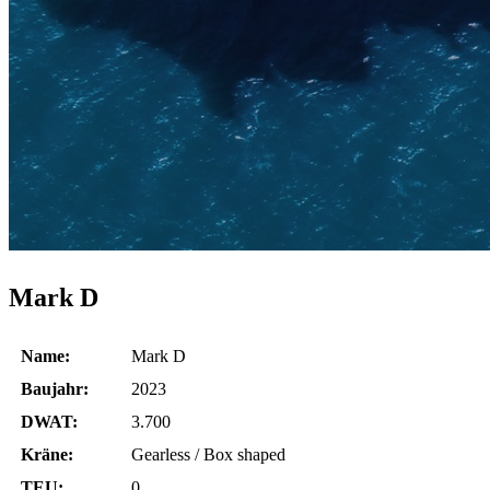
Mark D
Name:
Mark D
Baujahr:
2023
DWAT:
3.700
Kräne:
Gearless / Box shaped
TEU:
0