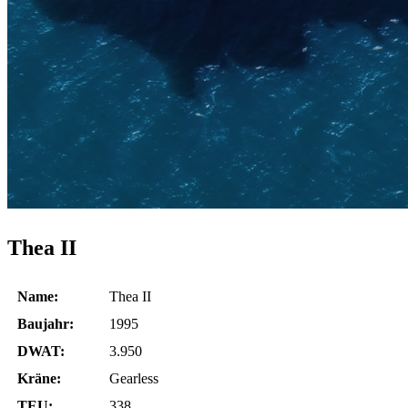
Thea II
Name:
Thea II
Baujahr:
1995
DWAT:
3.950
Kräne:
Gearless
TEU:
338