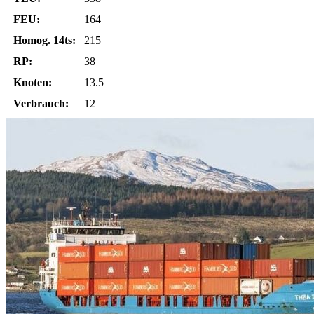
FEU:
164
Homog. 14ts:
215
RP:
38
Knoten:
13.5
Verbrauch:
12